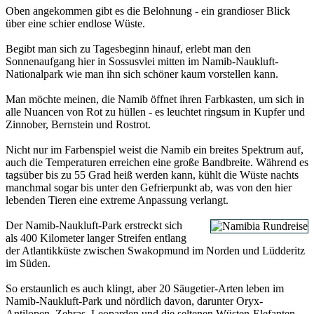
Oben angekommen gibt es die Belohnung - ein grandioser Blick
über eine schier endlose Wüste.
Begibt man sich zu Tagesbeginn hinauf, erlebt man den
Sonnenaufgang hier in Sossusvlei mitten im Namib-Naukluft-
Nationalpark wie man ihn sich schöner kaum vorstellen kann.
Man möchte meinen, die Namib öffnet ihren Farbkasten, um sich in
alle Nuancen von Rot zu hüllen - es leuchtet ringsum in Kupfer und
Zinnober, Bernstein und Rostrot.
Nicht nur im Farbenspiel weist die Namib ein breites Spektrum auf,
auch die Temperaturen erreichen eine große Bandbreite. Während es
tagsüber bis zu 55 Grad heiß werden kann, kühlt die Wüste nachts
manchmal sogar bis unter den Gefrierpunkt ab, was von den hier
lebenden Tieren eine extreme Anpassung verlangt.
Der Namib-Naukluft-Park erstreckt sich
als 400 Kilometer langer Streifen entlang
der Atlantikküste zwischen Swakopmund im Norden und Lüdderitz
im Süden.
So erstaunlich es auch klingt, aber 20 Säugetier-Arten leben im
Namib-Naukluft-Park und nördlich davon, darunter Oryx-
Antilopen, Zebras, Leoparden und die seltenen Wüsten-Elefanten,