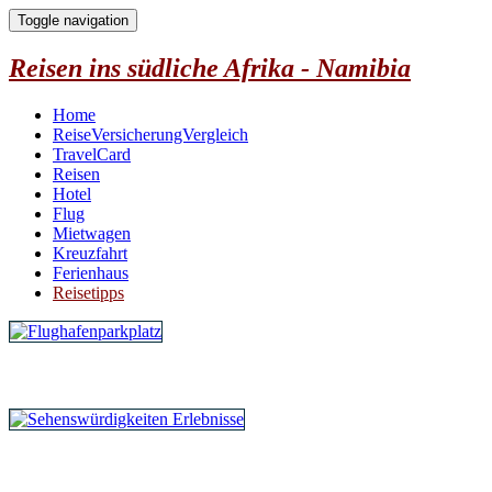
Toggle navigation
Reisen ins südliche Afrika - Namibia
Home
ReiseVersicherungVergleich
TravelCard
Reisen
Hotel
Flug
Mietwagen
Kreuzfahrt
Ferienhaus
Reisetipps
Parken am Flughafen
Erlebnisse vor Ort